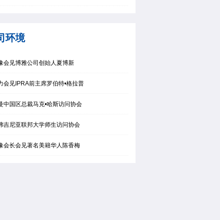
司环境
豫会见博雅公司创始人夏博新
力会见IPRA前主席罗伯特•格拉普
曼中国区总裁马克•哈斯访问协会
弗吉尼亚联邦大学师生访问协会
豫会长会见著名美籍华人陈香梅