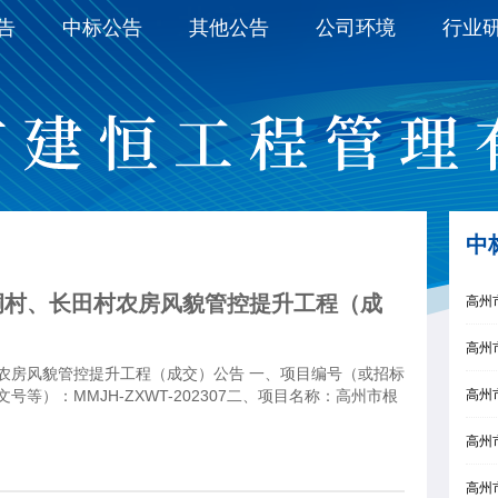
告
中标公告
其他公告
公司环境
行业
中
垌村、长田村农房风貌管控提升工程（成
高州
高州
农房风貌管控提升工程（成交）公告 一、项目编号（或招标
等）：MMJH-ZXWT-202307二、项目名称：高州市根
高州
高州
高州