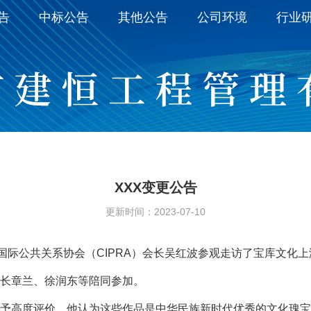
告
中标公告
其他公告
公司环境
行业
XXX变更公告
更新时间：2023-07-10
国国际公共关系协会（CIPRA）会长吴红波参观走访了宝库文化
长章兰、徐润东等陪同参加。
予高度评价，他认为这些作品是中华民族新时代优秀的文化瑰宝