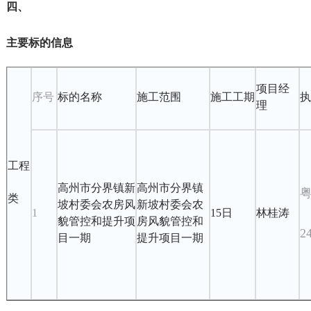
四、
主要标的信息
项目经
序号
标的名称
施工范围
施工工期
执
理
工程
高州市分界镇新
高州市分界镇
类
坡村委会农房风
新坡村委会农
1
15日
林桂涛
貌管控和提升项
房风貌管控和
2
目一期
提升项目一期